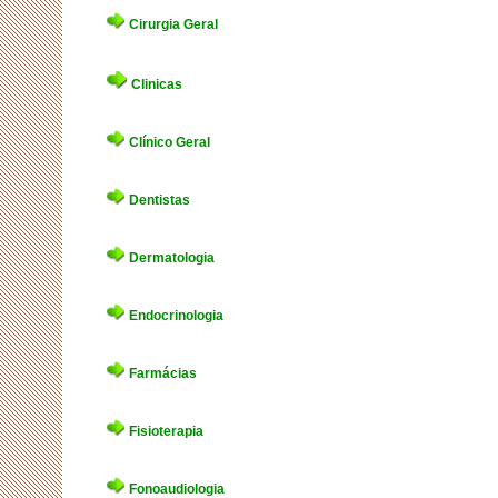
Cirurgia Geral
Clinicas
Clínico Geral
Dentistas
Dermatologia
Endocrinologia
Farmácias
Fisioterapia
Fonoaudiologia