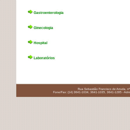
Gastroenterologia
Ginecologia
Hospital
Laboratórios
Rua Sebastião Francisco de Arruda, nº
Fone/Fax: (14) 3641-1034, 3641-1035, 3641-1285 - Admi