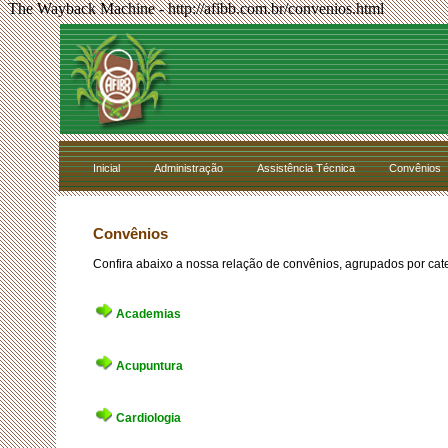
The Wayback Machine - http://afibb.com.br/convenios.html
Inicial
Administração
Assistência Técnica
Convênios
Convênios
Confira abaixo a nossa relação de convênios, agrupados por cate
Academias
Acupuntura
Cardiologia